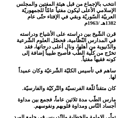
انتخب بالإجماع من قبل هيئة المفتين والمجلس
الإسلامي الأعلى ليكون مفتياً عامّاً للجمهوريّة
العربيّة السّوريّة وبقي في الإفتاء حتّى عام
1382هـ /1963م
قرن الشّيخ بين دراسته على الأشياخ ودراسته
في المدارس النّظّامية، فحصّل العلوم الشّرعية
والدّنيوية من أهلها، ونال أعلى درجاتها، فقد
تخرّج من كلّية الطّب فأصبح طبيباً إضافة إلى
كونه فقيهاً مفتياً.
ساهم في تأسيس الكليّة الشّرعيّة وكان عميداً
لها.
كان متقناً للّغة الفرنسيّة والتّركيّة والفارسيّة.
مارس الطّب مدة ثلاثين عاماً، فجمع بين مداوة
أجساد النّاس ومداوة قلوبهم ونفوسهم.
تولّى الإمامة والخطابة والتّدريس في جامع الورد