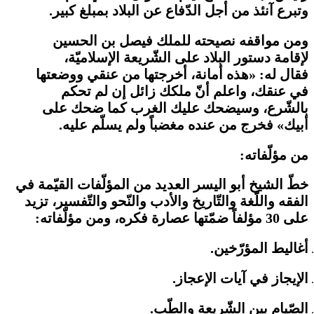
وتبرع آنئذ من أجل الدّفاع عن البلاد بمبلغ كبير.
ومن مواقفه نصيحته للملك فيصل بن الحسين
لإقامة دستور البلاد على الشّريعة الإسلاميّة،
فقال له: «هذه أمانة، أخرجتها من عنقي ووضعتها
في عنقك، واعلم أنّ ملكك زائل إن لم تحكم
بالشّرع، وسيضحك عليك الغرب كما ضحك على
أبيك» فخرج من عنده مغضباً ولم يسلّم عليه.
من مؤلّفاته:
خطّ الشيخ أبو اليسر العديد من المؤلّفات القيّمة في
الفقه واللّغة والتّاريخ والأدب والنّحو والتّفسير، تزيد
على 30 مؤلفاً ضمّتها عصارة فكره، ومن مؤلّفاته:
أغاليط المؤرّخين.
الإيجاز في آيات الإعجاز.
الصّيام بين الشّريعة والطّب.