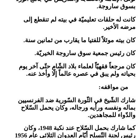
بسوق ساروجة.
كانت له حلقات تعليميّة في بيته لم تنقطع إلى
مرضه الأخير.
كان بيته موئلاً للفتيا ما يقارب من ثمانين سنة.
كان رئيس جمعية سوق ساروجة الخيريّة.
كان مرجعاً فقهيّاً لعلماء بلاد الشّام حتّى آخر يوم
بحياته ولم يبق في عصره عالماً إلّا وأخذ عنه.
من مواقفه:
شارك الشّيخ في الثّورة السّورية ضد الفرنسيين
بماله ونفسه ورأيه ورجاله، وكان يحمل السّلاح
والدّواء للمجاهدين.
كما شارك بحمل السّلاح عند نكبة 1948، وكان
رئيس لجنة التّسلح أيّام العدوان الثلاثي عام 1956