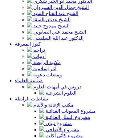
الدكتور محمد أبو الخير شكري
الشيخ جمال الدين السيروان
الشيخ عبد الفتاح السيد
الشيخ عدنان السقا
الشيخ ممدوح جنيد
الشيخ محمد علي الصابوني
الدكتور عبد الله السلقيني
كنوز المعرفة
تراجم
أدبيات
مكتبة الرابطة
آثار إسلامية
ومضات دعوية
صناعة العلماء
دروس في أمهات العلوم
العلوم الشرعية
نشاطات الرابطة
مكتب الإغاثة والأيتام
مشروع المعونات الغذائية
مشروع السلل الغذائية
مشروع تبيان
مشروع الأضاحي
مشروع كأنّي أَكلْت