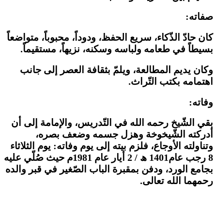
صفاته:
كان حادّ الذّكاء، سريع الحفظ، ودوداً، محبوباً، متواضعاً
بسيطاً في طعامه ولباسه وسكنه، نزيهاً، مستقيماً.
وكان يديم المطالعة، ويلمّ بثقافة العصر إلى جانب
اهتمامه بكتب التّراث.
وفاته:
بقي الشّيخ رحمه الله في التّدريس، والإمامة إلى أن
أدركته الشّيخوخة وهزل جسمه وضعف بصره،
وتناولته الأوجاع، فلزم بيته إلى يوم وفاته: يوم الثلاثاء
8 رجب عام1401 ھ / 2 أيار عام 1981م حيث صُلّي عليه
بجامع الورد، ودفن بمقبرة الباب الصّغير في قبر والده
رحمهما الله تعالى.