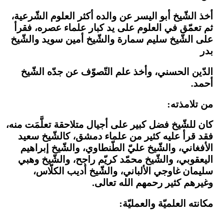
أخذ الشّيخ أبو اليسر عن والده أكثر العلوم الشّرعية،
ثم تعمّق في العلوم على يد كبار علماء عصره، فقرأ
على الشّيخ سليم سمارة والشّيخ أمين سويد والشّيخ
بدر
الدّين الحسني، وأخذ علم التّصوّف عن جدّه الشّيخ
أحمد.
من تلامذته:
كان للشّيخ فضل كبير على أجيال متلاحقة تعلَّمَت منه،
فقد قرأ عليه كثير من علماء دمشق، كالشّيخ سعيد
الأفغاني، والشّيخ عليّ الطّنطاوي، والشّيخ إبراهيم
اليعقوبي، والشّيخ محمّد كريّم راجح، والشّيخ وهبي
سليمان غاوجي الألباني، والشّيخ أديب الكلّاس،
وغيرهم كثير رحمهم الله تعالى.
مكانته العلميّة والعمليّة: