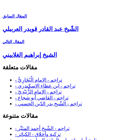
المقال السابق
الشّيخ عبد القادر قويدر العربيلي
المقال التالي
الشيخ إبراهيم الغلاييني
مقالات متعلقة
- تراجم - الإمام الْبُخَارِيُّ
- تراجم - ابن عطاء الإسكندري
- تراجم - الإمام الزُّبَيْدِيّ
- تراجم - القاضي أبو شجاع
- تراجم - الشّيخ بدر الدّين الحسني
مقالات متنوعة
- تراجم - الشّيخ أحمد المنَيِّر
- تزكية وأخلاق - الكبائر