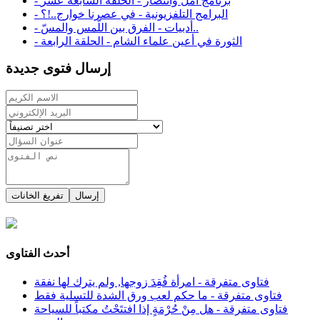
- برنامج أمل وانتصار - الحلقة السابعة عشر
- البرامج التلفزيونية - في عصرنا خوارج..!؟
- أدبيات - الفرق بين اللّمس والمسّ..
- الثورة في أعين علماء الشام - الحلقة الرابعة
إرسال فتوى جديدة
إرسال
تفريغ الخانات
أحدث الفتاوى
فتاوى متفرقة - امرأة فُقِدَ زوجها, ولم يترك لها نفقة
فتاوى متفرقة - ما حكم لعب ورق الشدة للتسلية فقط
فتاوى متفرقة - هل مِنْ حُرْمَةٍ إذا افتتَحْتُ مكتباً للسياحة