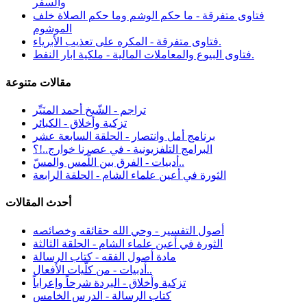
والسفر
فتاوى متفرقة - ما حكم الوشم وما حكم الصلاة خلف
الموشوم
فتاوى متفرقة - المكره على تعذيب الأبرياء.
فتاوى البيوع والمعاملات المالية - ملكية ابار النفط.
مقالات متنوعة
تراجم - الشّيخ أحمد المنَيِّر
تزكية وأخلاق - الكبائر
برنامج أمل وانتصار - الحلقة السابعة عشر
البرامج التلفزيونية - في عصرنا خوارج..!؟
أدبيات - الفرق بين اللّمس والمسّ..
الثورة في أعين علماء الشام - الحلقة الرابعة
أحدث المقالات
أصول التفسير - وحي الله حقائقه وخصائصه
الثورة في أعين علماء الشام - الحلقة الثالثة
مادة أصول الفقه - كتاب الرسالة
أدبيات - من كلّيات الأفعال..
تزكية وأخلاق - البردة شرحاً وإعراباً
كتاب الرسالة - الدرس الخامس