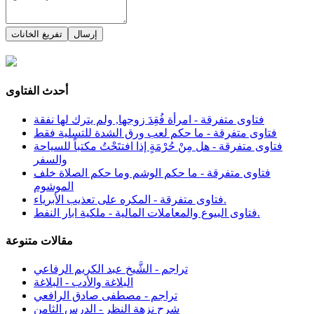
إرسال
تفريغ الخانات
أحدث الفتاوى
فتاوى متفرقة - امرأة فُقِدَ زوجها, ولم يترك لها نفقة
فتاوى متفرقة - ما حكم لعب ورق الشدة للتسلية فقط
فتاوى متفرقة - هل مِنْ حُرْمَةٍ إذا افتتَحْتُ مكتباً للسياحة
والسفر
فتاوى متفرقة - ما حكم الوشم وما حكم الصلاة خلف
الموشوم
فتاوى متفرقة - المكره على تعذيب الأبرياء.
فتاوى البيوع والمعاملات المالية - ملكية ابار النفط.
مقالات متنوعة
تراجم - الشَّيخ عبد الكريم الرفاعي
البلاغة والأدب - البلاغة
تراجم - مصطفى صادق الرافعي
شرح نزهة النظر - الدرس الثامن