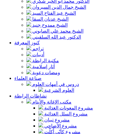
الدكتور محمد أبو الخير شكري
الشيخ جمال الدين السيروان
الشيخ عبد الفتاح السيد
الشيخ عدنان السقا
الشيخ ممدوح جنيد
الشيخ محمد علي الصابوني
الدكتور عبد الله السلقيني
كنوز المعرفة
تراجم
أدبيات
مكتبة الرابطة
آثار إسلامية
ومضات دعوية
صناعة العلماء
دروس في أمهات العلوم
العلوم الشرعية
نشاطات الرابطة
مكتب الإغاثة والأيتام
مشروع المعونات الغذائية
مشروع السلل الغذائية
مشروع تبيان
مشروع الأضاحي
مشروع كأنّي أَكلْت