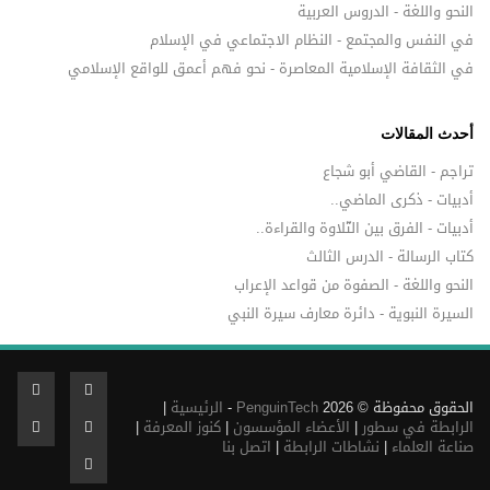
النحو واللغة - الدروس العربية
في النفس والمجتمع - النظام الاجتماعي في الإسلام
في الثقافة الإسلامية المعاصرة - نحو فهم أعمق للواقع الإسلامي
أحدث المقالات
تراجم - القاضي أبو شجاع
أدبيات - ذكرى الماضي..
أدبيات - الفرق بين التّلاوة والقراءة..
كتاب الرسالة - الدرس الثالث
النحو واللغة - الصفوة من قواعد الإعراب
السيرة النبوية - دائرة معارف سيرة النبي
الحقوق محفوظة © 2026
PenguinTech
-
الرئيسية
|
الرابطة في سطور
|
الأعضاء المؤسسون
|
كنوز المعرفة
|
صناعة العلماء
|
نشاطات الرابطة
|
اتصل بنا