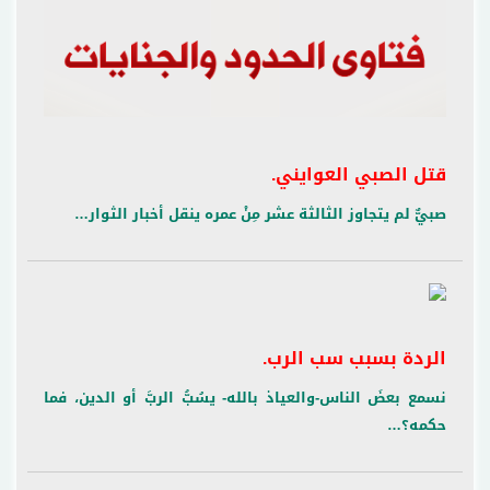
قتل الصبي العوايني.
صبيٌّ لم يتجاوز الثالثة عشر مِنْ عمره ينقل أخبار الثوار…
الردة بسبب سب الرب.
نسمع بعضَ الناس-والعياذ بالله- يسُبُّ الربَّ أو الدين، فما
حكمه؟…