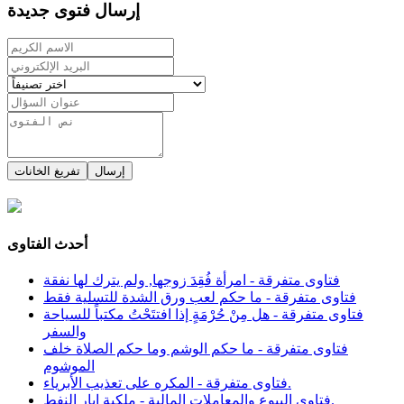
إرسال فتوى جديدة
إرسال
تفريغ الخانات
أحدث الفتاوى
فتاوى متفرقة - امرأة فُقِدَ زوجها, ولم يترك لها نفقة
فتاوى متفرقة - ما حكم لعب ورق الشدة للتسلية فقط
فتاوى متفرقة - هل مِنْ حُرْمَةٍ إذا افتتَحْتُ مكتباً للسياحة
والسفر
فتاوى متفرقة - ما حكم الوشم وما حكم الصلاة خلف
الموشوم
فتاوى متفرقة - المكره على تعذيب الأبرياء.
فتاوى البيوع والمعاملات المالية - ملكية ابار النفط.