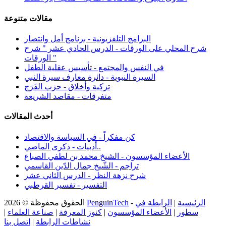
مقالات متنوعة
البرامج التلفزيونية - برنامج أمل وانتصار
شرح المحلي على الورقات - الدرس الحادي عشر " شرح
الورقات "
في النفس والمجتمع - تأسيس عقلية الطفل
السيرة النبوية - دائرة معارف سيرة النبي
تزكية وأخلاق - حزب الفَرَج
متفرقات - مقاصد الشريعة
أحدث المقالات
كن مفكراً - في السياسة والاقتصاد
أدبيات - ذكرى الماضي..
الأعضاء المؤسسون - الشيخ محمد بن لطفي الصباغ
تراجم - الشّيخ جمال الدّين القاسمي
شرح نزهة النظر - الدرس الثاني عشر
التفسير - تفسير القرطبي
الرئيسية
|
الرابطة في
-
PenguinTech
الحقوق محفوظة © 2026
سطور
|
الأعضاء المؤسسون
|
كنوز المعرفة
|
صناعة العلماء
|
نشاطات الرابطة
|
اتصل بنا