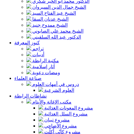
الدكتور محمد أبو الخير شكري
الشيخ جمال الدين السيروان
الشيخ عبد الفتاح السيد
الشيخ عدنان السقا
الشيخ ممدوح جنيد
الشيخ محمد علي الصابوني
الدكتور عبد الله السلقيني
كنوز المعرفة
تراجم
أدبيات
مكتبة الرابطة
آثار إسلامية
ومضات دعوية
صناعة العلماء
دروس في أمهات العلوم
العلوم الشرعية
نشاطات الرابطة
مكتب الإغاثة والأيتام
مشروع المعونات الغذائية
مشروع السلل الغذائية
مشروع تبيان
مشروع الأضاحي
مشروع كأنّي أَكلْت