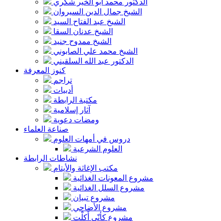
الدكتور محمد أبو الخير شكري
الشيخ جمال الدين السيروان
الشيخ عبد الفتاح السيد
الشيخ عدنان السقا
الشيخ ممدوح جنيد
الشيخ محمد علي الصابوني
الدكتور عبد الله السلقيني
كنوز المعرفة
تراجم
أدبيات
مكتبة الرابطة
آثار إسلامية
ومضات دعوية
صناعة العلماء
دروس في أمهات العلوم
العلوم الشرعية
نشاطات الرابطة
مكتب الإغاثة والأيتام
مشروع المعونات الغذائية
مشروع السلل الغذائية
مشروع تبيان
مشروع الأضاحي
مشروع كأنّي أَكلْت