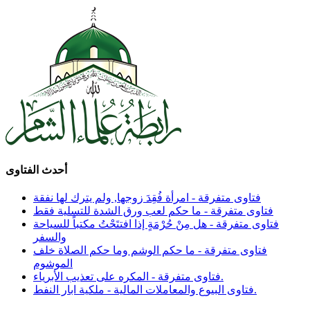
أحدث الفتاوى
فتاوى متفرقة - امرأة فُقِدَ زوجها, ولم يترك لها نفقة
فتاوى متفرقة - ما حكم لعب ورق الشدة للتسلية فقط
فتاوى متفرقة - هل مِنْ حُرْمَةٍ إذا افتتَحْتُ مكتباً للسياحة
والسفر
فتاوى متفرقة - ما حكم الوشم وما حكم الصلاة خلف
الموشوم
فتاوى متفرقة - المكره على تعذيب الأبرياء.
فتاوى البيوع والمعاملات المالية - ملكية ابار النفط.