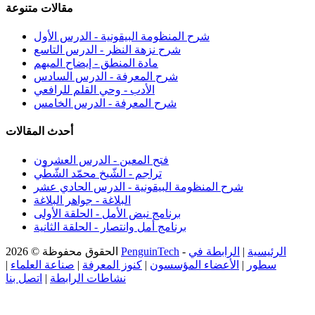
مقالات متنوعة
شرح المنظومة البيقونية - الدرس الأول
شرح نزهة النظر - الدرس التاسع
مادة المنطق - إيضاح المبهم
شرح المعرفة - الدرس السادس
الأدب - وحي القلم للرافعي
شرح المعرفة - الدرس الخامس
أحدث المقالات
فتح المعين - الدرس العشرون
تراجم - الشّيخ محمّد الشّطّي
شرح المنظومة البيقونية - الدرس الحادي عشر
البلاغة - جواهر البلاغة
برنامج نبض الأمل - الحلقة الأولى
برنامج أمل وانتصار - الحلقة الثانية
الرئيسية
|
الرابطة في
-
PenguinTech
الحقوق محفوظة © 2026
سطور
|
الأعضاء المؤسسون
|
كنوز المعرفة
|
صناعة العلماء
|
نشاطات الرابطة
|
اتصل بنا