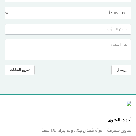
إرسال
تفريغ الخانات
أحدث الفتاوى
فتاوى متفرقة - امرأة فُقِدَ زوجها, ولم يترك لها نفقة