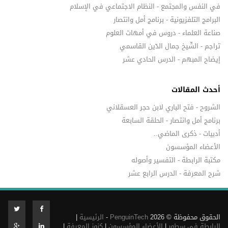
في النفس والمجتمع - النظام الاجتماعي في الإسلام
البرامج التلفزيونية - برنامج أمل وانتصار
صناعة العلماء - دروس في أمهات العلوم
تراجم - الشّيخ جمال الدّين القاسمي
إيضاح المبهم - الدرس الحادي عشر
أحدث المقالات
الشروح - فتح الباري لابن حجر العسقلاني
برنامج أمل وانتصار - الحلقة السابعة
أدبيات - ذكرى الماضي..
الأعضاء المؤسسون
مكتبة الرابطة - التفسير وأصوله
شرح المعرفة - الدرس الرابع عشر
الحقوق محفوظة © 2026
PenguinTech
-
الرئيسية
|
الرابطة في سطور
|
الأعضاء المؤسسون
|
كنوز المعرفة
|