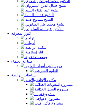
الدكتور محمد أبو الخير شكري
الشيخ جمال الدين السيروان
الشيخ عبد الفتاح السيد
الشيخ عدنان السقا
الشيخ ممدوح جنيد
الشيخ محمد علي الصابوني
الدكتور عبد الله السلقيني
كنوز المعرفة
تراجم
أدبيات
مكتبة الرابطة
آثار إسلامية
ومضات دعوية
صناعة العلماء
دروس في أمهات العلوم
العلوم الشرعية
نشاطات الرابطة
مكتب الإغاثة والأيتام
مشروع المعونات الغذائية
مشروع السلل الغذائية
مشروع تبيان
مشروع الأضاحي
مشروع كأنّي أَكلْت