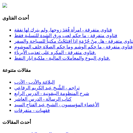
أحدث الفتاوى
فتاوى متفرقة - امرأة فُقِدَ زوجها, ولم يترك لها نفقة
فتاوى متفرقة - ما حكم لعب ورق الشدة للتسلية فقط
اوى متفرقة - هل مِنْ حُرْمَةٍ إذا افتتَحْتُ مكتباً للسياحة والسفر
فتاوى متفرقة - ما حكم الوشم وما حكم الصلاة خلف الموشوم
فتاوى متفرقة - المكره على تعذيب الأبرياء.
فتاوى البيوع والمعاملات المالية - ملكية ابار النفط.
مقالات متنوعة
البلاغة والأدب - الأدب
تراجم - الشَّيخ عبد الكريم الرفاعي
شرح المنظومة البيقونية - الدرس الرابع
كتاب الرسالة - الدرس العاشر
الأعضاء المؤسسون - الشيخ عبد الفتاح السيد
فقهيات - متفرقات
أحدث المقالات