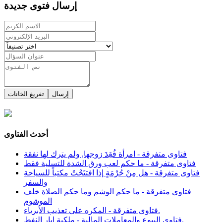
إرسال فتوى جديدة
إرسال
تفريغ الخانات
أحدث الفتاوى
فتاوى متفرقة - امرأة فُقِدَ زوجها, ولم يترك لها نفقة
فتاوى متفرقة - ما حكم لعب ورق الشدة للتسلية فقط
فتاوى متفرقة - هل مِنْ حُرْمَةٍ إذا افتتَحْتُ مكتباً للسياحة
والسفر
فتاوى متفرقة - ما حكم الوشم وما حكم الصلاة خلف
الموشوم
فتاوى متفرقة - المكره على تعذيب الأبرياء.
فتاوى البيوع والمعاملات المالية - ملكية ابار النفط.