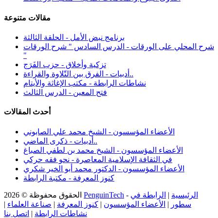
مقالات متنوعة
برنامج نبض الأمل - الحلقة الثالثة
شرح المحلي على الورقات - الدرس السادس " شرح الورقات
"
تزكية وأخلاق - حزب الفَرَج
أدبيات - الفرق بين التّلاوة والقراءة..
نشاطات الرابطة - مكتب الإغاثة والأيتام
فتح المعين - الدرس الثالث
أحدث المقالات
الأعضاء المؤسسون - الشيخ محمد علي الصابوني
أدبيات - ذكرى الماضي..
الأعضاء المؤسسون - الشيخ محمد بن لطفي الصباغ
في الثقافة الإسلامية المعاصرة - نحو فقه حركي
الأعضاء المؤسسون - الدكتور محمد أبو الخير شكري
كنوز المعرفة - مكتبة الرابطة
الرئيسية
|
الرابطة في
-
PenguinTech
الحقوق محفوظة © 2026
سطور
|
الأعضاء المؤسسون
|
كنوز المعرفة
|
صناعة العلماء
|
نشاطات الرابطة
|
اتصل بنا