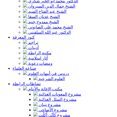
الدكتور محمد أبو الخير شكري
الشيخ جمال الدين السيروان
الشيخ عبد الفتاح السيد
الشيخ عدنان السقا
الشيخ ممدوح جنيد
الشيخ محمد علي الصابوني
الدكتور عبد الله السلقيني
كنوز المعرفة
تراجم
أدبيات
مكتبة الرابطة
آثار إسلامية
ومضات دعوية
صناعة العلماء
دروس في أمهات العلوم
العلوم الشرعية
نشاطات الرابطة
مكتب الإغاثة والأيتام
مشروع المعونات الغذائية
مشروع السلل الغذائية
مشروع تبيان
مشروع الأضاحي
مشروع كأنّي أَكلْت