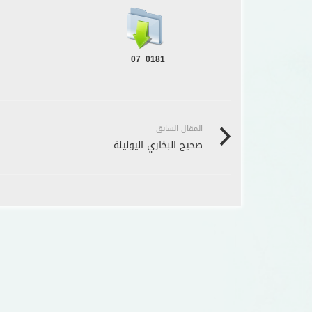
0181_07
المقال السابق
صحيح البخاري اليونينة