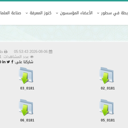
كنوز المعرفة
مكتبة الرابطة
ا
ابطة في سطور
الأعضاء المؤسسون
كنوز المعرفة
صناعة العلماء
صحيح مسلم - الطبعة التركية
2026-08-06 05:53:43
طب
عدد المشاهدات: 7611
شاركنا على:
0181_03
0181_02
0181_06
0181_05