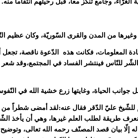
لغرّاء، وجامع تنكز معاً، قبل رحيلهم انتقاماً منه.
يرها من المدن والقرى السّوريّة، وكان عظيم التّ
 زيادة المعلومات، فكانت هذه الدّعوة ناقصة، تجع
لشّر للنّاس فينتشر الفساد في المجتمع،وقد شعر الش
بكامل جوانب الحياة، وغايتها زرع خشية الله في الن
للشّيخ عليّ الدّقر فقال عنه:لقد أمضى شطراً من
ن نعرف طريقة لطلب العلم غيرها، وهي أن يأخذ الش
 إلّا بيان قصد المصنّف رحمه الله تعالى، وتوضيح ع