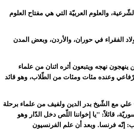
لشّرعية، والعلوم العربيّة التي هي مفتاح العلوم
ولاد الفقراء في حوران، والأردن، وبعض المدن
 ينهجون نهجه ويتبعون أثره اثنان من علماء
رّفاعي وعنده مئات ومئات من الطّلاب، وهو قائد
في إشعال لهيب الثّورة السّورية الكبرى1925م، فقد قام الشّيخ علي مع الشّيخ بدر الدين ولفيف من علماء برحلة
ي من سوريّة، قائلاً: "يا إخواننا اللّص دخل الدّار وهو
: إنّه فرنسا. وبعد أن علم الفرنسيون