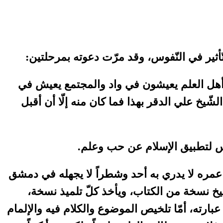
أثير في النّفوس، وقد مرّت دعوته بمرحلتين:
ل أهل العلم يعيشون في واد والمجتمع يعيش في
ّيخ علي الدقر بهذا فما كان منه إلّا أن أقبل
ّفوس لتطبيق الإسلام عن حب وعلم.
 عمره لا يدري به أحد وشطراً لا يجهله في دمشق
ّيخ نسخة من الكتاب، ويأخذ كلّ تلميذ نسخة،
بارته، أمّا تلخيص الموضوع والكلام فيه والإلمام