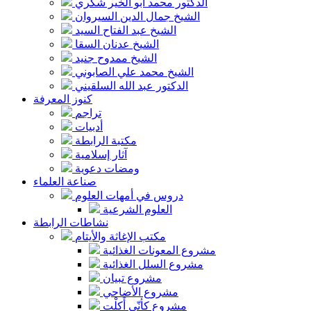
الدكتور محمد أبو الخير شكري
الشيخ جمال الدين السيروان
الشيخ عبد الفتاح السيد
الشيخ عدنان السقا
الشيخ ممدوح جنيد
الشيخ محمد علي الصابوني
الدكتور عبد الله السلقيني
كنوز المعرفة
تراجم
أدبيات
مكتبة الرابطة
آثار إسلامية
ومضات دعوية
صناعة العلماء
دروس في أمهات العلوم
العلوم الشرعية
نشاطات الرابطة
مكتب الإغاثة والأيتام
مشروع المعونات الغذائية
مشروع السلل الغذائية
مشروع تبيان
مشروع الأضاحي
مشروع كأنّي أَكلْت