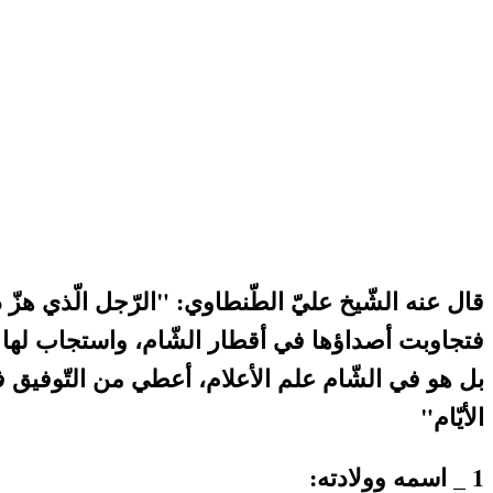
قال عنه الشّيخ عليّ الطّنطاوي: "الرّجل الّذي ه
فتجاوبت أصداؤها في أقطار الشّام، واستجاب لها الن
بل هو في الشّام علم الأعلام، أعطي من التّوفيق ف
الأيّام"
1 _ اسمه وولادته: