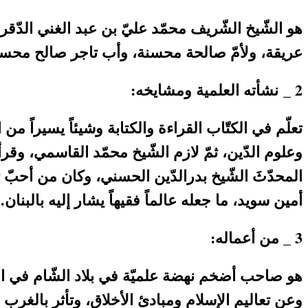
عريقة، ولأمّ صالحة محسنة، وأب تاجر صالح محسن،
2 _ نشأته العلمية ومشايخه:
تعلّم في الكتّاب القراءة والكتابة وشيئاً يسيراً من 
وعلوم الدّين، ثمّ لازم الشّيخ محمّد القاسمي، وق
المحدّثَ الشّيخ بدرالدّين الحسني، وكان من أحبّ 
أمين سويد، ما جعله عالماً فقيهاً يشار إليه بالبنان.
3 _ من أعماله:
هو صاحب أضخم نهضة علميّة في بلاد الشّام في القر
وعن تعاليم الإسلام ومبادئ الأخلاق، وتأثر بالغرب 