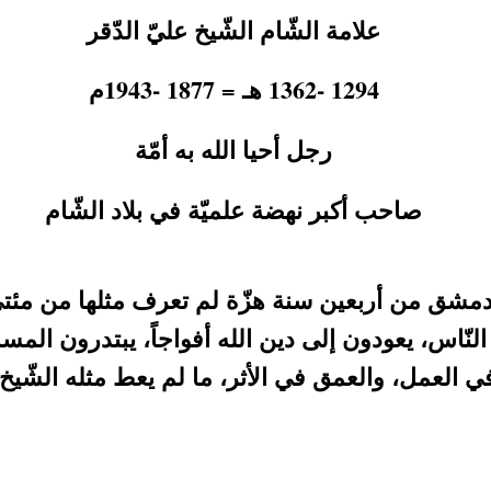
علامة الشّام الشّيخ عليّ الدّقر
1294 -1362 هـ = 1877 -1943م
رجل أحيا الله به أمّة
صاحب أكبر نهضة علميّة في بلاد الشّام
زّ دمشق من أربعين سنة هزّة لم تعرف مثلها من مئ
ّاس، يعودون إلى دين الله أفواجاً، يبتدرون المساجد
ي العمل، والعمق في الأثر، ما لم يعط مثله الشّيخ 