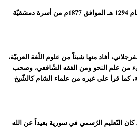
هو الشّيخ الشّريف محمّد عليّ بن عبد الغني الدّقر، الحسيني الدّمشقي. ولِد الشّيخ علي في دمشق عام 1294 هـ الموافق 1877م من أسرة دمشقيّة
جلاني، أفاد منها شيئاً من علوم اللّغة العربيّة،
س شيء من علم النحو ومن الفقه الشّافعي، وصحب
ة، كما قرأ على غيره من علماء الشام كالشّيخ
ن التّعليم الرّسمي في سورية بعيداً عن الله