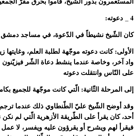
المستعمرون بدور الشّيخ، قاموا بحرق مقرّ الجمعية ا
4 _ دعوته:
كان الشّيخ نشيطاً في الدّعوة، في مساجد دمشق وغ
الأولى: كانت دعوته موجّهة لطلبة العلم، وغايتها
واد آخر، وخاصة عندما ينشط دعاة الشّر فيزيّنون ا
على النّاس وانتقلت دعوته
إلى المرحلة الثّانية: الّتي كانت موجّهة للجميع 
وقد أوضح الشّيخ عليّ الطّنطاوي ذلك عندما ترجم 
أحد، كان يقرأ على الطّريقة الأزهرية الّتي لم نك
فيقرأ لهم ويشرح أو يقرؤون عليه ويفسر، لا عمل له