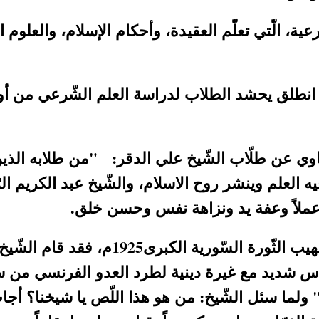
ية، الّتي تعلّم العقيدة، وأحكام الإسلام، والعلوم ا
 ثم انطلق يحشد الطلاب لدراسة العلم الشّرعي من أ
طاوي عن طلّاب الشّيخ علي الدقر: "من طلابه الذين
العلم وينشر روح الاسلام، والشّيخ عبد الكريم ال
وعملاً وعفة يد ونزاهة نفس وحسن خلق.
د - وكان للشيخ الجليل دور بارز وكبير 
عام 1924م، للدّعوة وبحماس شديد مع غيرة دينية لطرد العدو الفرنس
ولما سئل الشّيخ: من هو هذا اللّص يا شيخنا؟ أجاب