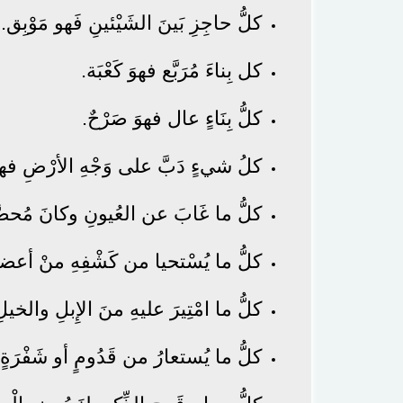
كلُّ حاجِزِ بَينَ الشَيْئينِ فَهو مَوْبِق.
كل بِناءَ مُرَبَّع فهوَ كَعْبَة.
كلُّ بِنَاءٍ عال فهوَ صَرْحٌ.
كلُ شيءٍ دَبَّ على وَجْهِ الأرْضِ فهو دَ
كلُّ ما غَابَ عن العُيونِ وكانَ مُحصّ
كلُّ ما يُسْتحيا من كَشْفِهِ منْ أعضاء
كلُّ ما امْتِيرَ عليهِ منَ الإِبلِ والخ
كلُّ ما يُستعارُ من قَدُومٍ أو شَفْرَةٍ 