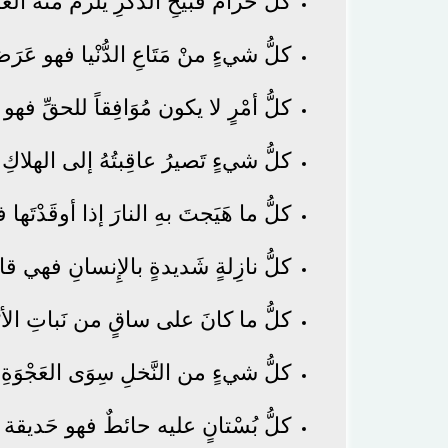
كلُّ حرام قَبيحِ الذِّكرِ يلزَمُ منه ال
كلُّ شيءٍ منْ مَتَاعِ الدُّنْيا فهو عَرَ
كلُّ أمْرٍ لا يكون مُوَافِقاً للحقِّ فه
كلُّ شيءٍ تَصيرُ عاقِبتُهُ إلى الهلاكِ ف
كلُّ ما هَيَجتَ بهِ النارَ إذا أوقَدْتَه
كلُّ نازِلةٍ شَديدةٍ بالإِنسانِ فهي قار
كلُّ ما كانَ على ساقٍ من نَباتِ الأر
كلُّ شيءٍ من النَّخلِ سِوَى العَجْوَةِ ف
كلُّ بُسْتانٍ عليه حائطٌ فهو حَديقة 