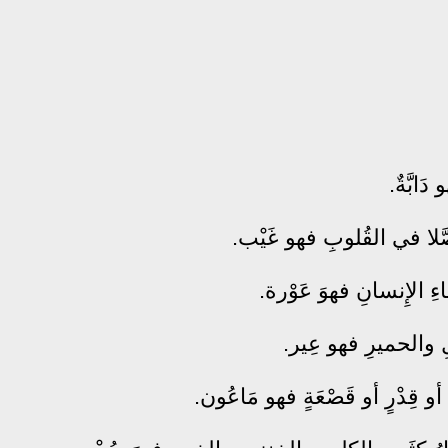
ابَّةٌ.
َلا في القُلوبِ فهو غَيْب.
ِ الإِنسانِ فهوَ عَوْرة.
يلِ والحميرِ فهو عِير.
أو قِدْرٍ أو قَصْعَةٍ فهو مَاعُون.