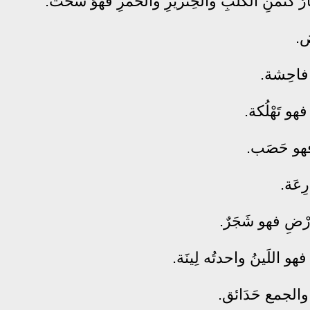
ْعارُ كثَمنِ الكلبِ والخِنزيرِ والخمرِ فهوَ سُحْت.
ض.
و فاحِشة.
هو تَهْلُكة.
ا فهو حَصَب.
ِعَة.
ْضِ فهو شَجَرٌ.
هو اللَينُ واحدتُه لِينَة.
والجمع حَدَائق.