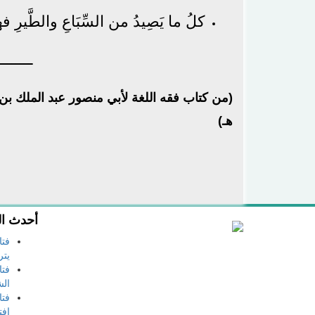
كلُ ما يَصِيدُ من السِّبَاعِ والطَّيرِ ف
​ـــــــ
هـ)
أحدث ال
فتا
يتر
فتا
الش
فتا
افت