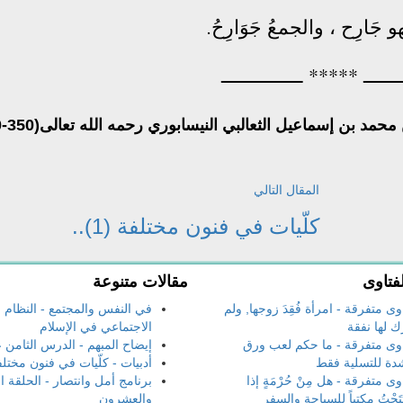
هو جَارِح ، والجمعُ جَوَارِحُ.
ــــــــ ​***** ـــــــــــــــ
(من كتا
المقال التالي
كلّيات في فنون مختلفة (1)..
فتاوى
مقالات متنوعة
وى متفرقة - امرأة فُقِدَ زوجها, ولم
في النفس والمجتمع - النظام
ك لها نفقة
الاجتماعي في الإسلام
وى متفرقة - ما حكم لعب ورق
إيضاح المبهم - الدرس الثامن
دة للتسلية فقط
أدبيات - كلّيات في فنون مختلفة (2
وى متفرقة - هل مِنْ حُرْمَةٍ إذا
برنامج أمل وانتصار - الحلقة الث
تَحْتُ مكتباً للسياحة والسفر
والعشرون