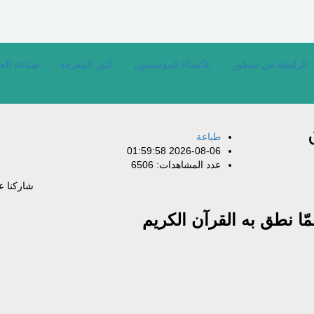
كن
الرابطة في سطور
الأعضاء المؤسسون
كنوز المعرفة
صناعة العل
طباعة
2026-08-06 01:59:58
عدد المشاهدات: 6506
شاركنا ع
ّا
نطق
به
القرآن
الكريم