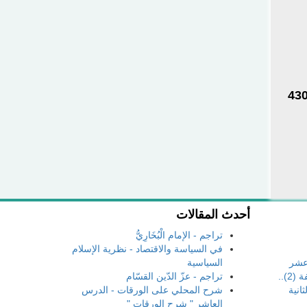
ب فقه اللغة لأبي منصور عبد الملك بن محمد بن إسماعيل الثعالبي النيسابوري رحمه الله تعالى(350-430
أحدث المقالات
تراجم - الإمام الْبُخَارِيُّ
في السياسة والاقتصاد - نظرية الإسلام
 عشر
السياسية
)..
تراجم - عزّ الدّين القسّام
انية
شرح المحلي على الورقات - الدرس
العاشر " شرح الورقات "