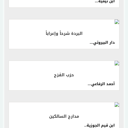
ابن تيمية...
إقرأ المزيد
البردة شرحاً وإعراباً
دار البيروتي...
إقرأ المزيد
حزب الفَرَج
أحمد الرفاعي...
إقرأ المزيد
مدارج السالكين
ابن قيم الجوزية..