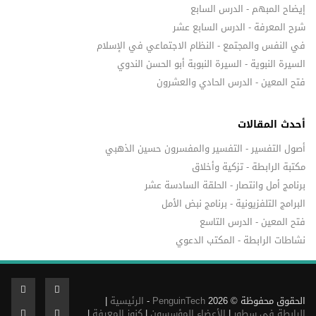
إيضاح المبهم - الدرس السابع
شرح المعرفة - الدرس السابع عشر
في النفس والمجتمع - النظام الاجتماعي في الإسلام
السيرة النبوية - السيرة النبوبة أبو الحسن الندوي
فتح المعين - الدرس الحادي والعشرون
أحدث المقالات
أصول التفسير - التفسير والمفسرون حسين الذهبي
مكتبة الرابطة - تزكية وأخلاق
برنامج أمل وانتصار - الحلقة السادسة عشر
البرامج التلفزيونية - برنامج نبض الأمل
فتح المعين - الدرس التاسع
نشاطات الرابطة - المكتب الدعوي
الحقوق محفوظة © 2026
PenguinTech
-
الرئيسية
|
الرابطة في سطور
|
الأعضاء المؤسسون
|
كنوز المعرفة
|