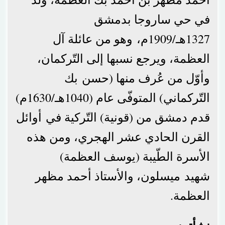
في حي ساروجا بدمشق
1327هـ/1909م، وهو من عائلة آل
العظمة، ويرجع نسبها إلى التّركمان،
وأوّل من عُرف منها (حسن بك
التّركماني) المتوفّى عام (1040هـ/1630م)
قدم دمشق من (قونية) التّركية في أوائل
القرن الحادي عشر الهجري، ومن هذه
الأسرة الطّيبة (يوسف العظمة)
شهيد ميسلون، والأستاذ أحمد مظهر
العظمة.