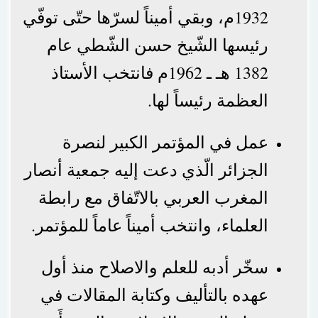
1932م، وبقي أميناً لسرّها حتّى توفّي
رئيسها الشّيخ حسن الشّطي عام
1382 هـ ـ 1962م فانتخب الأستاذ
العظمة رئيساً لها.
عمل في المؤتمر الكبير لنصرة
الجزائر الّذي دعت إليه جمعية أنصار
المغرب العربي بالاتّفاق مع رابطة
العلماء، وانتخب أميناً عاماً للمؤتمر.
سخّر أدبه للعلم والاصلاح منذ أول
عهده بالتأليف وكتابة المقالات في