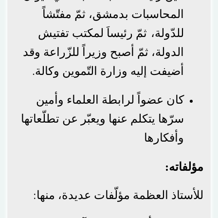
المحاسبات بدمشق، ثمّ مفتّشاً
للدّولة، ثمّ رئيساَ لمكتب تفتيش
الدولة، ثمّ أصبح وزيراً للزّراعة وقد
أضيفت إليه وزارة التّموين وكالة.
كان عضواً لرابطة العلماء وأمين
سرّها يتكلم عنها ويعبّر عن تطلّعاتها
وأفكارها
مؤلفاته:
للأستاذ العظمة مؤلّفات عديدة، منها: