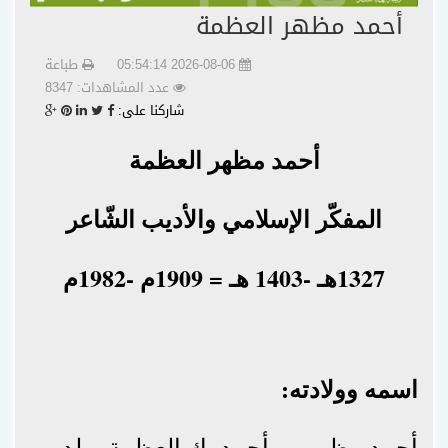
أحمد مظهر العظمة
2026-08-06 05:54:14
طباعة
عدد المشاهدات: 8347
شاركنا على:
أحمد مظهر العظمة
المفكّر الإسلامي والأديب الشّاعر
1327هـ -1403 هـ = 1909م -1982م
اسمه وولادته:
أحمد مظهر بن أحمد بك العظمة، ولد