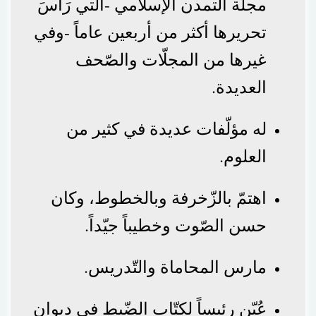
مجلة التمدن الإسلامي -التي رَأَسَ
تحريرها أكثر من أربعين عاماً -وفي
غيرها من المجلّات والصّحف
العديدة.
له مؤلّفات عديدة في كثير من
العلوم.
اهتمّ بالزّخرفة وبالخطوط، وكان
حسن الصّوت وخطيباً جيّداً.
مارس المحاماة والتّدريس.
عُيّن رئيساً لكتّاب الضّبط في ديوان