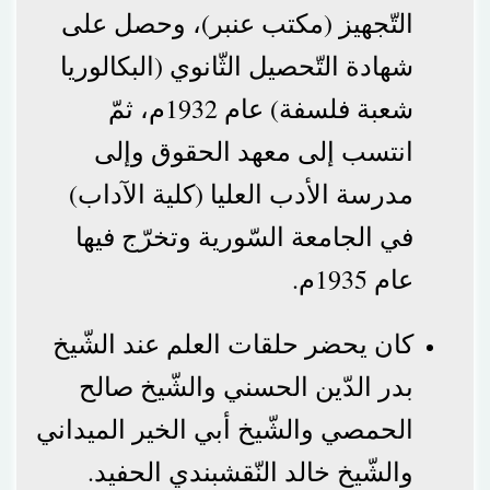
التّجهيز (مكتب عنبر)، وحصل على
شهادة التّحصيل الثّانوي (البكالوريا
شعبة فلسفة) عام 1932م، ثمّ
انتسب إلى معهد الحقوق وإلى
مدرسة الأدب العليا (كلية الآداب)
في الجامعة السّورية وتخرّج فيها
عام 1935م.
كان يحضر حلقات العلم عند الشّيخ
بدر الدّين الحسني والشّيخ صالح
الحمصي والشّيخ أبي الخير الميداني
والشّيخ خالد النّقشبندي الحفيد.