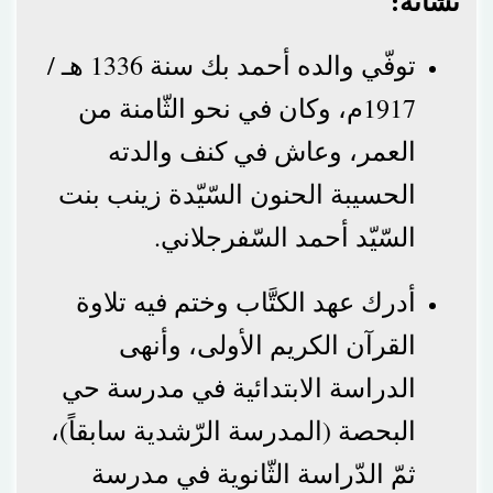
نشأته:
توفّي والده أحمد بك سنة 1336 هـ /
1917م، وكان في نحو الثّامنة من
العمر، وعاش في كنف والدته
الحسيبة الحنون السّيّدة زينب بنت
السّيّد أحمد السّفرجلاني.
أدرك عهد الكتَّاب وختم فيه تلاوة
القرآن الكريم الأولى، وأنهى
الدراسة الابتدائية في مدرسة حي
البحصة (المدرسة الرّشدية سابقاً)،
ثمّ الدّراسة الثّانوية في مدرسة